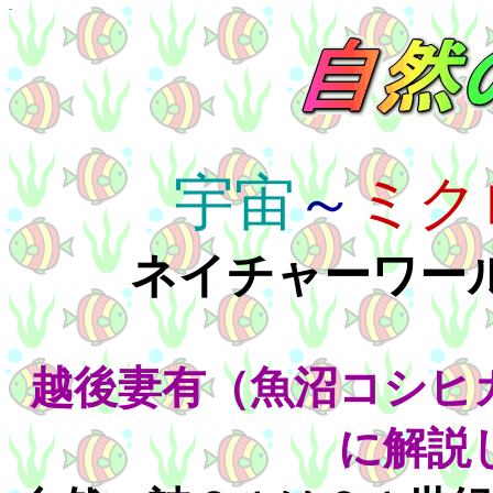
宇宙
～
ミク
ネイチャーワー
越後妻有（魚沼コシヒ
に解説