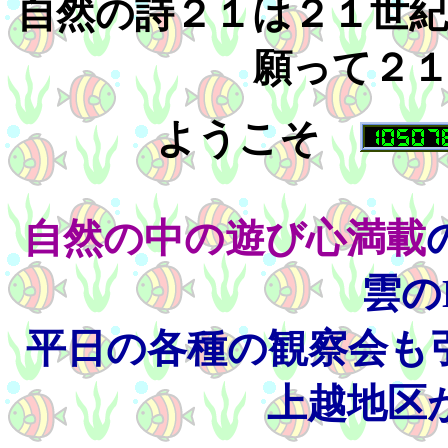
自然の詩２１は２１世
願って２
ようこそ
自然の中の遊び心満載
雲の
平日の各種の観察会も
上越地区