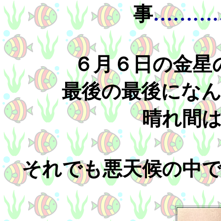
事
………
６月６日の金星
最後の最後にな
晴れ間
それでも悪天候の中