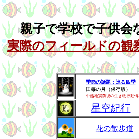
親子で学校で子供会
実際のフィールドの観
季節の話題：巡る四季
田毎の月（保存版）
中越地震前後の生き物行動情
星空紀行
花の散歩道