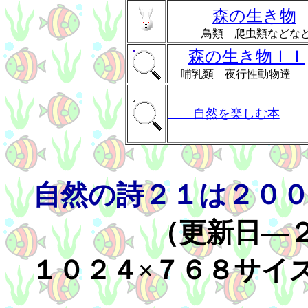
森の生き物
鳥類 爬虫類などな
森の生き物ＩＩ
哺乳類 夜行性動物
自然を楽しむ本
自然の詩２１は２０
（更新日―２
１０２４×７６８サイ